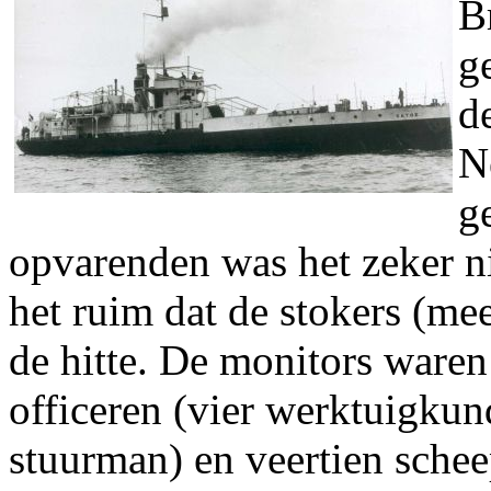
B
g
d
N
g
opvarenden was het zeker ni
het ruim dat de stokers (me
de hitte. De monitors waren
officeren (vier werktuigkun
stuurman) en veertien schee